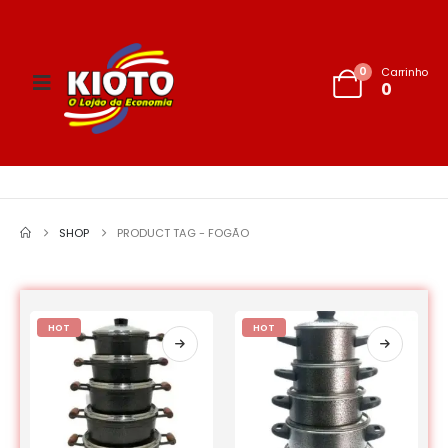
0
Carrinho
0
SHOP
PRODUCT TAG -
FOGÃO
HOT
HOT