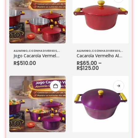
ALUMINIO
,
COZINHA DIVERSOS
,
JOGO DE PANELAS
ALUMINIO
,
COZINHA DIVERSOS
,
JOGO DE P
Jogo Cacarola Vermelho Aluminio Grosso com 5 peças
Cacarola Vermelho Aluminio Grosso
R$
510.00
R$
65.00
–
R$
125.00