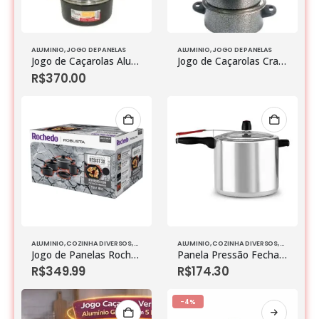
ALUMINIO
,
JOGO DE PANELAS
ALUMINIO
,
JOGO DE PANELAS
Jogo de Caçarolas Aluminio Grosso com 5 peças
Jogo de Caçarolas Craqueladas Preta – 5 Peças
R$
370.00
ALUMINIO
,
COZINHA DIVERSOS
,
JOGO DE PANELAS
ALUMINIO
,
COZINHA DIVERSOS
,
JOGO DE P
Jogo de Panelas Rochedo Robusta Grafite 5 Peças
Panela Pressão Fechamento Interno Vitoria 10,0l Polido
R$
349.99
R$
174.30
-4%