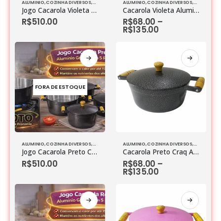
ALUMINIO
,
COZINHA DIVERSOS
,
JOGO DE PANELAS
ALUMINIO
,
COZINHA DIVERSOS
,
JOGO DE P
Jogo Cacarola Violeta Aluminio Grosso com 5 peças
Cacarola Violeta Aluminio Grosso
R$
510.00
R$
68.00
–
R$
135.00
FORA DE ESTOQUE
ALUMINIO
,
COZINHA DIVERSOS
,
JOGO DE PANELAS
ALUMINIO
,
COZINHA DIVERSOS
,
JOGO DE P
Jogo Cacarola Preto Craq Aluminio Grosso com 5 peças
Cacarola Preto Craq Aluminio Grosso
R$
510.00
R$
68.00
–
R$
135.00