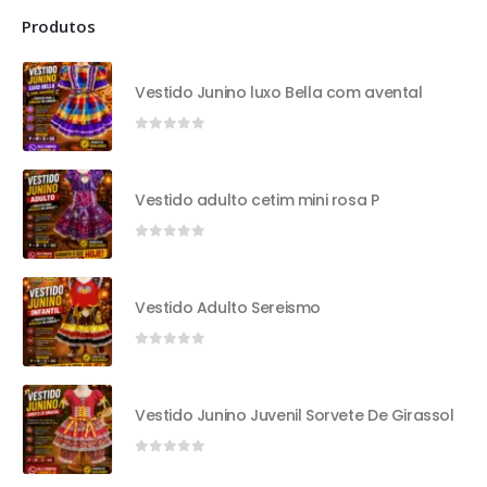
Produtos
Vestido Junino luxo Bella com avental
0
out of 5
Vestido adulto cetim mini rosa P
0
out of 5
Vestido Adulto Sereismo
0
out of 5
Vestido Junino Juvenil Sorvete De Girassol
0
out of 5