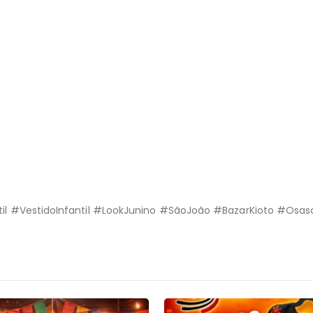
til #VestidoInfantil #LookJunino #SãoJoão #BazarKioto #Os