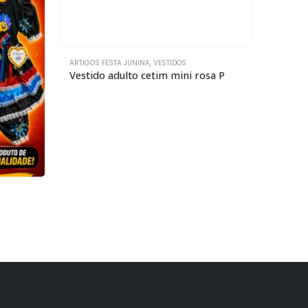
ARTIGOS FESTA JUNINA
,
VESTIDOS
Vestido adulto cetim mini rosa P
ARTIGOS 