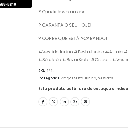
? Quadrilhas e arraiás
? GARANTA O SEU HOJE!
? CORRE QUE ESTÁ ACABANDO!
#VestidoJunino #FestaJunina #Arraiá #M
#SãoJoão #BazarKioto #Osasco #Vest
SKU:
124J
Categorias:
Artigos festa Junina
,
Vestidos
Este produto está fora de estoque e indisp