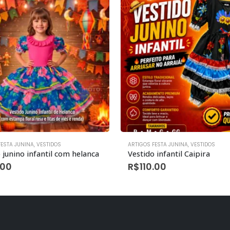
FESTA JUNINA
,
VESTIDOS
ARTIGOS FESTA JUNINA
,
VESTIDOS
 junino infantil com helanca
Vestido infantil Caipira
.00
R$
110.00