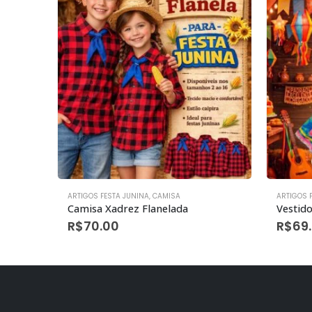
ARTIGOS FESTA JUNINA
,
CAMISA
ARTIGOS 
Camisa Popeline Infantil Sem Flanela Cor: Sortidas
Camisa Xadrez Flanelada
Vestido
R$
70.00
R$
69