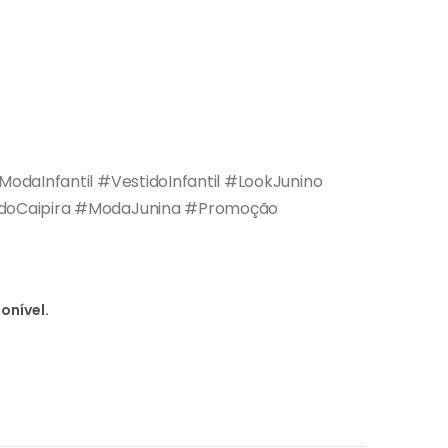
odaInfantil #VestidoInfantil #LookJunino
idoCaipira #ModaJunina #Promoção
onível.