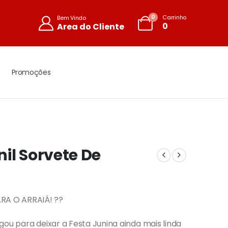
0
Carrinho
Bem Vindo
0
Area do Cliente
Promoções
il Sorvete De
RA O ARRAIÁ! ??
gou para deixar a Festa Junina ainda mais linda