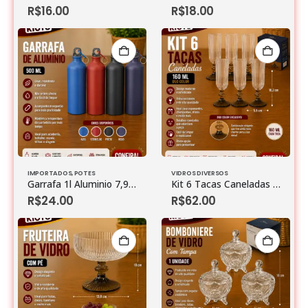
R$
16.00
R$
18.00
IMPORTADOS
,
POTES
VIDROS DIVERSOS
Garrafa 1l Aluminio 7,9cm X 7,9cm X 28cm
Kit 6 Tacas Caneladas 160 Ml Duo Color Vidro 5,5 Cm X 5,5 Cm X 18,2 Cm
R$
24.00
R$
62.00