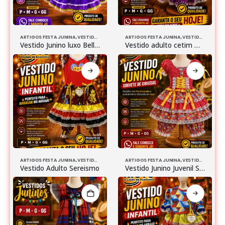
ARTIGOS FESTA JUNINA
,
VESTIDOS
ARTIGOS FESTA JUNINA
,
VESTIDOS
Vestido Junino luxo Bella com avental
Vestido adulto cetim mini rosa P
ARTIGOS FESTA JUNINA
,
VESTIDOS
ARTIGOS FESTA JUNINA
,
VESTIDOS
Vestido Adulto Sereismo
Vestido Junino Juvenil Sorvete De Girassol