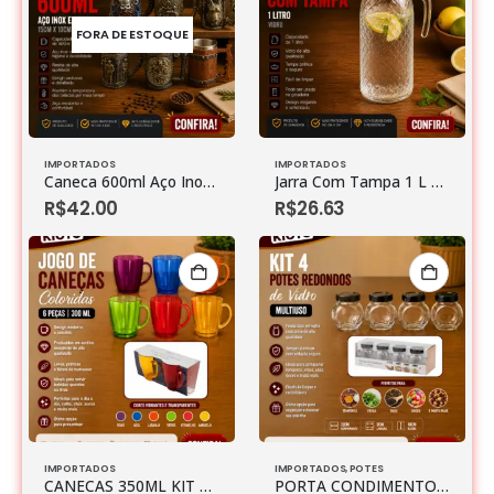
FORA DE ESTOQUE
IMPORTADOS
IMPORTADOS
Caneca 600ml Aço Inox E Resina 15cm X 10cm X 14cm
Jarra Com Tampa 1 L Vidro
R$
42.00
R$
26.63
IMPORTADOS
IMPORTADOS
,
POTES
CANECAS 350ML KIT 2PCS VIDRO 12CM X 9CM X 10CM (kit com 2)
PORTA CONDIMENTOS VIDRO180ML KIT 4PCS