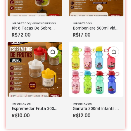
IMPORTADOS
,
VIDROS DIVERSOS
IMPORTADOS
Kit 6 Tacas De Sobremesa Caneladas 320 Ml Duo Color Vidro 11,8 Cm X 11,8 Cm X 10 Cm
Bomboniere 500ml Vidro 13,9cm X 13,9cm X 18cm
R$
72.00
R$
17.00
IMPORTADOS
IMPORTADOS
Espremedor Fruta 300 Ml Plastico Pp E Vidro 11 Cm X 8,7 Cm X 12 Cm
Garrafa 300ml Infantil Plastico 6,2cm X 6,2cm X 18cm
R$
10.00
R$
12.00