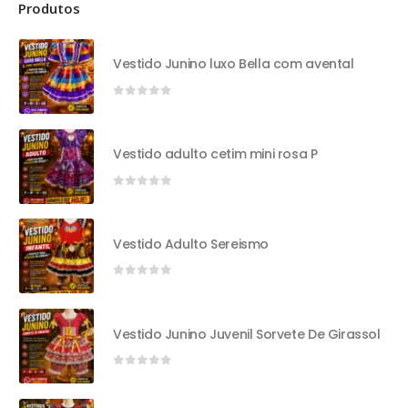
Produtos
Vestido Junino luxo Bella com avental
0
out of 5
Vestido adulto cetim mini rosa P
0
out of 5
Vestido Adulto Sereismo
0
out of 5
Vestido Junino Juvenil Sorvete De Girassol
0
out of 5