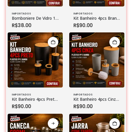
IMPORTADOS
IMPORTADOS
Bomboniere De Vidro 16cm X 20cm
Kit Banheiro 4pcs Branco Plastico Pp E Bambu 19cm X 19cm X 28,5cm
R$
38.00
R$
90.00
IMPORTADOS
IMPORTADOS
Kit Banheiro 4pcs Preto Plastico Pp E Bambu 19cm X 19cm X 28,5cm
Kit Banheiro 4pcs Cinza Plastico Pp E Bambu 9,3cm X 9,3cm X 16cm
R$
90.00
R$
90.00