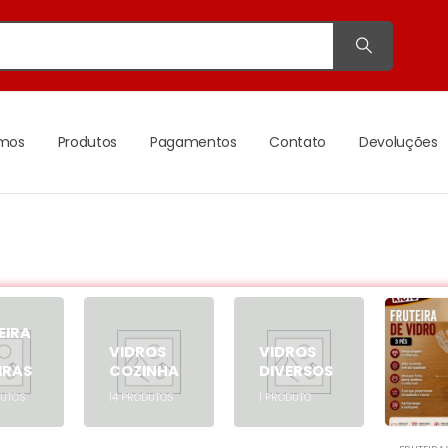
mos
Produtos
Pagamentos
Contato
Devoluções
EIRA
VIDROS
VIDROS
IRAS
COZINHA
DIVERSOS
UTOS
14
PRODUTOS
1
PRODUTO