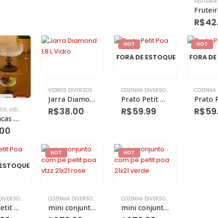
R$
42
HOT
HOT
FORA DE ESTOQUE
FORA DE
VIDROS DIVERSOS
COZINHA DIVERSOS
,
FRUTEIRAS & BOLE
Jarra Diamond 1,8 L Vidro
Prato Petit Poa Vtzz C/Pe Azul Marinho
R$
38.00
R$
59.99
R$
59
DOS
,
VIDROS DIVERSOS
Kit 6 Tacas De Sobremesa Caneladas 320 Ml Duo Color Vidro 11,8 Cm X 11,8 Cm X 10 Cm
.00
HOT
HOT
 ESTOQUE
COZINHA DIVERSOS
,
FRUTEIRAS & BOLEIRAS
,
VIDROS
COZINHA DIVERSOS
,
FRUTEIRAS & BOLEIRAS
,
VIDROS
COZINHA DIVERSOS
,
FRUTEIRAS & BOLE
Prato Petit Poa vidro C/pé Vermelho
mini conjunto com pe petit poa vtzz 21×21 rose
mini conjunto com pe petit poa 21×21 verde