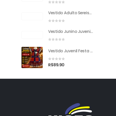
0
out of 5
Vestido Adulto Sereismo
0
out of 5
Vestido Junino Juvenil Sorvete De Girassol
0
out of 5
Vestido Juvenil Festa Junina
0
out of 5
R$
89.90