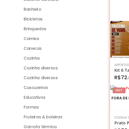
Banheiro
Bicicletas
Brinquedos
Camisa
Canecas
Cozinha
IMPORTA
Cozinha diversos
R$
72
Cozinha diversos
Cuscuzeiras
HOT
Educativos
FORA DE
Formas
Fruteiras & boleiras
Garrafa térmica