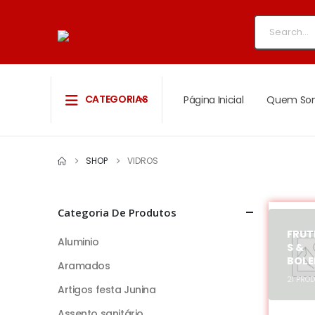
CATEGORIAS
Página Inicial
Quem So
SHOP
VIDROS
Categoria De Produtos
FRUT
Aluminio
S &
BOLE
Aramados
21
PROD
Artigos festa Junina
Assento sanitário