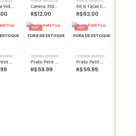
FRUTEIRAS & BOLEIRAS
VIDROS DIVERSOS
VIDROS DIVERSOS
Fruteira Vidro 23cm X 23cm X 10cm
Caneca 350ml Vidro 10cm X 8,7cm (unidade)
Kit 6 Tacas Caneladas 160 Ml Duo Color Vidro 5,5 Cm X 5,5 Cm X 18,2 Cm
.00
R$
12.00
R$
62.00
HOT
HOT
 ESTOQUE
FORA DE ESTOQUE
FORA DE ESTOQUE
IRAS
,
VIDROS
COZINHA DIVERSOS
,
FRUTEIRAS & BOLEIRAS
,
VIDROS
COZINHA DIVERSOS
,
FRUTEIRAS & BOLEIRAS
,
VIDROS
COZINHA DIVERSOS
,
FRUTEIRAS & BOLE
Prato Petit Poa vidro C/pe Azul Turquesa
Prato Petit Poa vidro C/pe Rose
Prato Petit Poa vidro C/Pe Verde
.99
R$
59.99
R$
59.99
IRAS
,
VIDROS