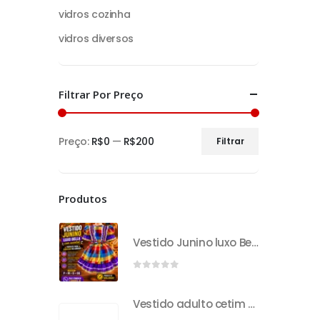
vidros cozinha
vidros diversos
Filtrar Por Preço
Preço:
R$0
—
R$200
Filtrar
Produtos
Vestido Junino luxo Bella com avental
0
out of 5
Vestido adulto cetim mini rosa P