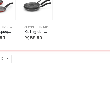
,
COZINHA
ALUMINIO
,
COZINHA
Kit panquequeira frigideira ovo antiaderente vermelho
Kit frigideira enjoy francesaesa c/ espatulaula antiaderente cinza
.90
R$
59.90