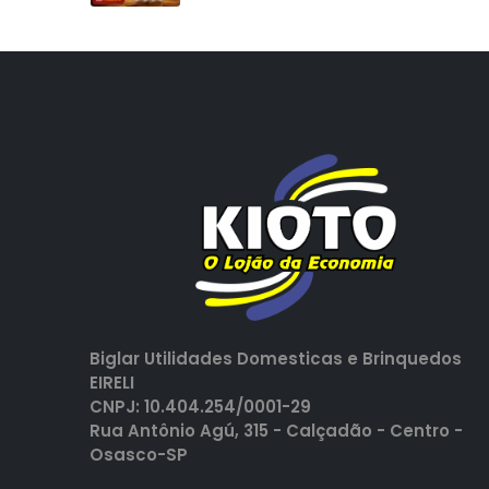
Biglar Utilidades Domesticas e Brinquedos
EIRELI
CNPJ: 10.404.254/0001-29
Rua Antônio Agú, 315 - Calçadão - Centro -
Osasco-SP