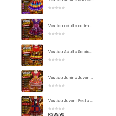
0
out of 5
Vestido adulto cetim mini rosa P
0
out of 5
Vestido Adulto Sereismo
0
out of 5
Vestido Junino Juvenil Sorvete De Girassol
0
out of 5
Vestido Juvenil Festa Junina
0
out of 5
R$
89.90