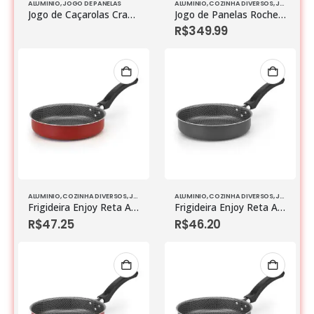
ALUMINIO
,
JOGO DE PANELAS
ALUMINIO
,
COZINHA DIVERSOS
,
JOGO DE PANELAS
Jogo de Caçarolas Craqueladas Preta – 5 Peças
Jogo de Panelas Rochedo Robusta Grafite 5 Peças
R$
349.99
ALUMINIO
,
COZINHA DIVERSOS
,
JOGO DE PANELAS
ALUMINIO
,
COZINHA DIVERSOS
,
JOGO DE PANELAS
Frigideira Enjoy Reta Antiaderente Vermelho Nº 24
Frigideira Enjoy Reta Antiaderente Cinza Nº 24
R$
47.25
R$
46.20