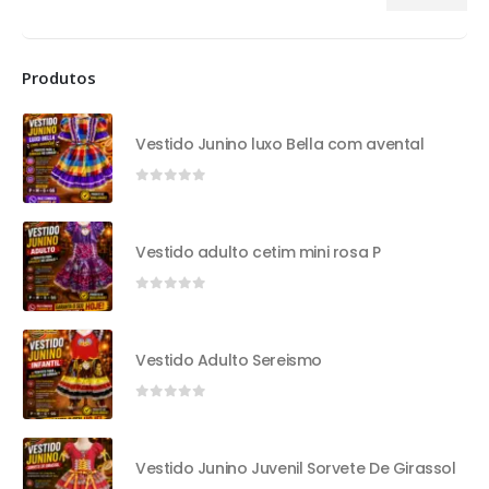
Produtos
Vestido Junino luxo Bella com avental
0
out of 5
Vestido adulto cetim mini rosa P
0
out of 5
Vestido Adulto Sereismo
0
out of 5
Vestido Junino Juvenil Sorvete De Girassol