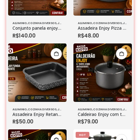
ALUMINIO
,
COZINHA DIVERSOS
,
JOGO DE PANELAS
ALUMINIO
,
COZINHA DIVERSOS
,
JOGO DE PANELAS
Conjunto panela enjoy anti aderente cinza com 4 peças
Assadeira Enjoy Pizza Antiaderente Cinza 35cm
R$
140.00
R$
48.00
ALUMINIO
,
COZINHA DIVERSOS
,
JOGO DE PANELAS
ALUMINIO
,
COZINHA DIVERSOS
,
JOGO DE PANELAS
Assadeira Enjoy Retangular Funda Anti Aderente Cinza 33x24cm 3,5l Nº 2
Caldeirao Enjoy com tampa Vidro Antiaderente Cinzanº 18 2,7l
R$
50.00
R$
79.00
HOT