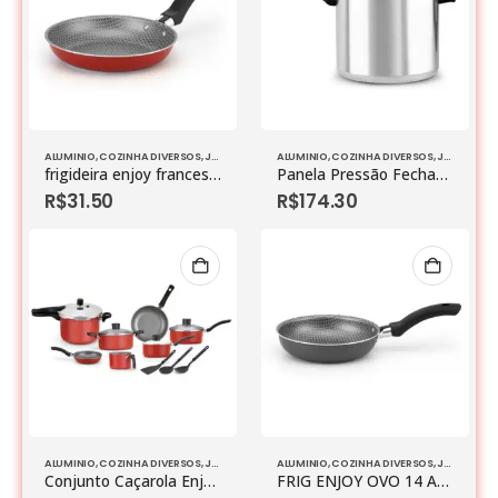
ALUMINIO
,
COZINHA DIVERSOS
,
JOGO DE PANELAS
ALUMINIO
,
COZINHA DIVERSOS
,
JOGO DE PANELAS
frigideira enjoy francesa 22 anti aderente vermelho
Panela Pressão Fechamento Interno Vitoria 10,0l Polido
R$
31.50
R$
174.30
ALUMINIO
,
COZINHA DIVERSOS
,
JOGO DE PANELAS
ALUMINIO
,
COZINHA DIVERSOS
,
JOGO DE PANELAS
Conjunto Caçarola Enjoy 10 Pcs Com Panela Pressão Fechamento Externo E Acessorios Vermelho
FRIG ENJOY OVO 14 AA CINZA