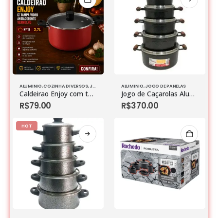
ALUMINIO
,
COZINHA DIVERSOS
,
JOGO DE PANELAS
ALUMINIO
,
JOGO DE PANELAS
Caldeirao Enjoy com tampa Vidro Antiaderente Vermelho Nº 18 2,7l
Jogo de Caçarolas Aluminio Grosso com 5 peças
R$
79.00
R$
370.00
HOT