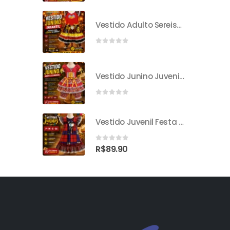
Vestido Adulto Sereismo
0
out of 5
Vestido Junino Juvenil Sorvete De Girassol
0
out of 5
Vestido Juvenil Festa Junina
0
out of 5
R$
89.90