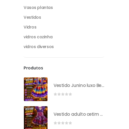
Vasos plantas
Vestidos
Vidros
vidros cozinha
vidros diversos
Produtos
Vestido Junino luxo Bella com avental
0
out of 5
Vestido adulto cetim mini rosa P
0
out of 5