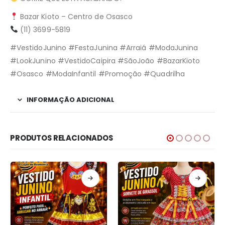
Bazar Kioto – Centro de Osasco
(11) 3699-5819
#VestidoJunino #FestaJunina #Arraiá #ModaJunina
#LookJunino #VestidoCaipira #SãoJoão #BazarKioto
#Osasco #ModaInfantil #Promoção #Quadrilha
INFORMAÇÃO ADICIONAL
PRODUTOS RELACIONADOS