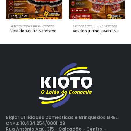
ARTIGOS FESTA JUNINA
,
VESTIDOS
ARTIGOS FESTA JUNINA
,
VESTIDOS
Vestido Adulto Sereismo
Vestido Junino Juvenil Sorvete De Girassol
Biglar Utilidades Domesticas e Brinquedos EIRELI
CNPJ: 10.404.254/0001-29
Rua Antônio Agú, 315 - Calçadão - Centro -