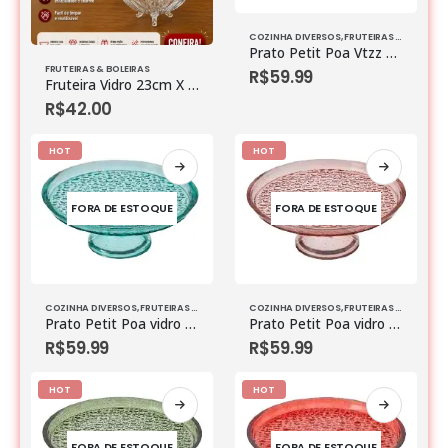
COZINHA DIVERSOS
,
FRUTEIRAS & BOLEIRAS
Prato Petit Poa Vtzz C/Pe Azul Marinho
FRUTEIRAS & BOLEIRAS
R$
59.99
Fruteira Vidro 23cm X 23cm X 10cm
R$
42.00
HOT
HOT
FORA DE ESTOQUE
FORA DE ESTOQUE
COZINHA DIVERSOS
,
FRUTEIRAS & BOLEIRAS
,
VIDROS
COZINHA DIVERSOS
,
FRUTEIRAS & BOLEIRAS
Prato Petit Poa vidro C/pe Azul Turquesa
Prato Petit Poa vidro C/pe Rose
R$
59.99
R$
59.99
HOT
HOT
FORA DE ESTOQUE
FORA DE ESTOQUE