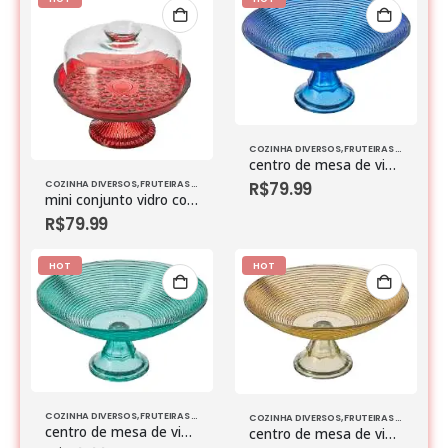
COZINHA DIVERSOS
,
FRUTEIRAS & BOLEIRAS
centro de mesa de vidro espiral c/pe azul marinho
R$
79.99
COZINHA DIVERSOS
,
FRUTEIRAS & BOLEIRAS
,
VIDROS
mini conjunto vidro com pe petit poa 21×21 vermelho
R$
79.99
HOT
HOT
COZINHA DIVERSOS
,
FRUTEIRAS & BOLEIRAS
,
VIDROS
COZINHA DIVERSOS
,
FRUTEIRAS & BOLEIRAS
centro de mesa de vidro espiral c/pe azul turquesa
centro de mesa de vidro espiral c/pe dourado claro