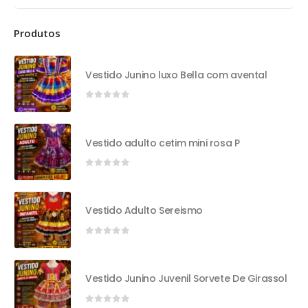
Produtos
Vestido Junino luxo Bella com avental
0
out of 5
Vestido adulto cetim mini rosa P
0
out of 5
Vestido Adulto Sereismo
0
out of 5
Vestido Junino Juvenil Sorvete De Girassol