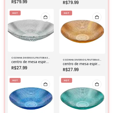
R$
79.99
R$
79.99
HOT
HOT
COZINHA DIVERSOS
,
FRUTEIRAS & BOLEIRAS
,
VIDROS
COZINHA DIVERSOS
,
FRUTEIRAS & BOLEIRAS
centro de mesa espiral vtzz p natural
centro de mesa espiral vtzz p ambar
R$
27.99
R$
27.99
HOT
HOT