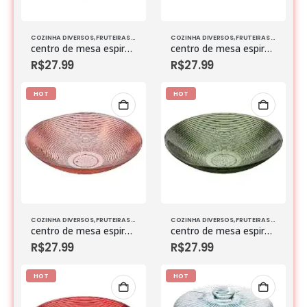
COZINHA DIVERSOS
,
FRUTEIRAS & BOLEIRAS
,
VIDROS
COZINHA DIVERSOS
,
FRUTEIRAS & BOLEIRAS
centro de mesa espiral vtzz p azul marinho
centro de mesa espiral vtzz p azul turquesa
R$
27.99
R$
27.99
HOT
HOT
COZINHA DIVERSOS
,
FRUTEIRAS & BOLEIRAS
,
VIDROS
COZINHA DIVERSOS
,
FRUTEIRAS & BOLEIRAS
centro de mesa espiral vtzz p rose
centro de mesa espiral vtzz p verde
R$
27.99
R$
27.99
HOT
HOT