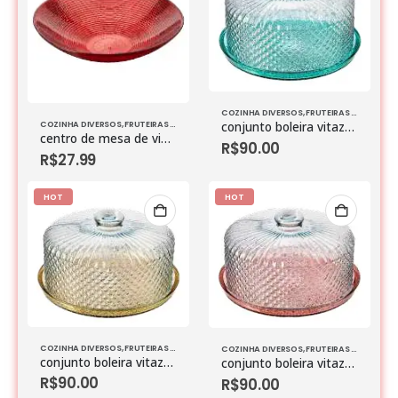
COZINHA DIVERSOS
,
FRUTEIRAS & BOLEIRAS
COZINHA DIVERSOS
,
FRUTEIRAS & BOLEIRAS
,
VIDROS
conjunto boleira vitazza vtzz bico de jaca azul turquesa
centro de mesa de vidro espiral p vermelho
R$
90.00
R$
27.99
HOT
HOT
COZINHA DIVERSOS
,
FRUTEIRAS & BOLEIRAS
,
VIDROS
COZINHA DIVERSOS
,
FRUTEIRAS & BOLEIRAS
conjunto boleira vitazza vtzz bico de jaca dourado claro
conjunto boleira vitazza vtzz bico de jaca rose
R$
90.00
R$
90.00