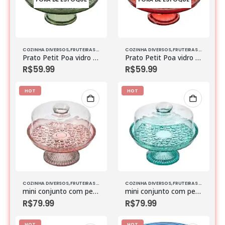
COZINHA DIVERSOS
,
FRUTEIRAS & BOLEIRAS
,
VIDROS
COZINHA DIVERSOS
,
FRUTEIRAS & BOLEIRAS
Prato Petit Poa vidro C/Pe Verde
Prato Petit Poa vidro C/pé Vermelho
R$
59.99
R$
59.99
HOT
HOT
COZINHA DIVERSOS
,
FRUTEIRAS & BOLEIRAS
,
VIDROS
COZINHA DIVERSOS
,
FRUTEIRAS & BOLEIRAS
mini conjunto com pe petit poa vtzz 21×21 rose
mini conjunto com pe petit poa 21×21 verde
R$
79.99
R$
79.99
HOT
HOT