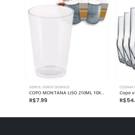
COZINHA DIVERSOS
,
VIDROS
,
VIDROS COZINHA
COZINHA 
COPO MONTANA LISO 210ML 10X7CM 4PCS
Copo vidro ong drink topazio 360 ml com 6
R$
54.99
R$
39