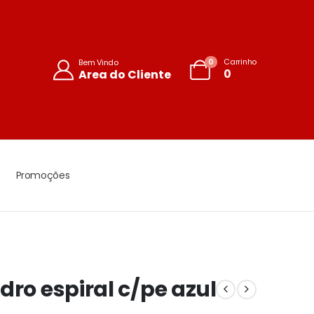
0
Carrinho
Bem Vindo
0
Area do Cliente
Promoções
dro espiral c/pe azul