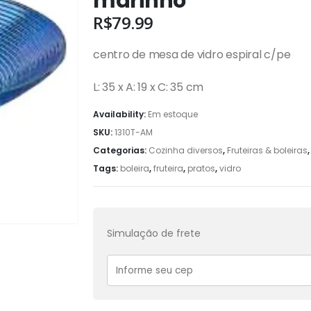
marinho
R$
79.99
centro de mesa de vidro espiral c/pe
L: 35 x A: 19 x C: 35 cm
Availability:
Em estoque
SKU:
1310T-AM
Categorias:
Cozinha diversos
,
Fruteiras & boleiras
Tags:
boleira
,
fruteira
,
pratos
,
vidro
Simulação de frete