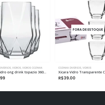
FORA DE ESTOQUE
DIVERSOS
,
VIDROS
COZINHA DIVERSOS
,
VIDROS
,
VIDROS C
Xicara Vidro Transparente C06 190ml Quadrada Lisa
.00
R$
67.99