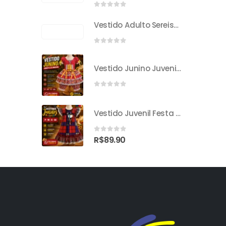
0
out of 5
Vestido Adulto Sereismo
0
out of 5
Vestido Junino Juvenil Sorvete De Girassol
0
out of 5
Vestido Juvenil Festa Junina
0
out of 5
R$
89.90