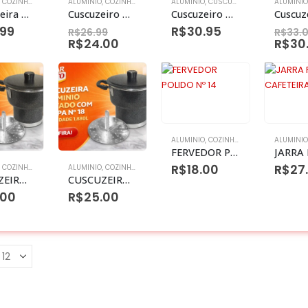
,
COZINHA DIVERSOS
ALUMINIO
,
CUSCUZEIRAS
,
COZINHA DIVERSOS
ALUMINIO
,
CUSCUZEIRAS
,
CUSCUZEIRAS
ALUMINIO
Legumieira polida Nº 18 3.3L
Cuscuzeiro polido Nº 10 0,6L
Cuscuzeiro polido Nº 12 1L
.99
R$
30.95
R$
26.99
R$
33.
R$
24.00
R$
30
ALUMINIO
,
COZINHA DIVERSOS
ALUMINIO
,
CUSCUZ
FERVEDOR POLIDO Nº 14
R$
18.00
R$
27
,
COZINHA DIVERSOS
ALUMINIO
,
CUSCUZEIRAS
,
COZINHA DIVERSOS
,
CUSCUZEIRAS
CUSCUZEIRO 14 CRAQUELADO
CUSCUZEIRO 18 S/F CRAQUELADO
.00
R$
25.00