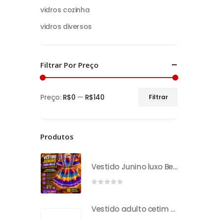
vidros cozinha
vidros diversos
Filtrar Por Preço
Preço:
R$0
—
R$140
Filtrar
Produtos
Vestido Junino luxo Bella com avental
0
out of 5
Vestido adulto cetim mini rosa P