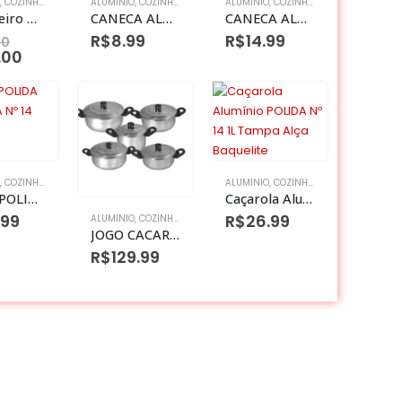
,
COZINHA DIVERSOS
ALUMINIO
,
CUSCUZEIRAS
,
COZINHA DIVERSOS
ALUMINIO
,
CUSCUZEIRAS
,
COZINHA DIVERSOS
,
CUSCUZ
Cuscuzeiro polido – Nº 14 1.6L
CANECA ALUMINIO POLIDA Nº 06 C/ALCA
CANECA ALUMINIO POLIDA BEER
R$
8.99
R$
14.99
00
.00
EIRAS
,
COZINHA DIVERSOS
,
CUSCUZEIRAS
ALUMINIO
,
COZINHA DIVERSOS
,
CUSCUZ
JARRA POLIDA CAFETEIRA Nº 14
Caçarola Alumínio POLIDA Nº 14 1L Tampa Alça Baquelite
.99
R$
26.99
ALUMINIO
,
COZINHA DIVERSOS
,
CUSCUZEIRAS
JOGO CACAROLA POLIDA COM 5 PEÇAS
R$
129.99