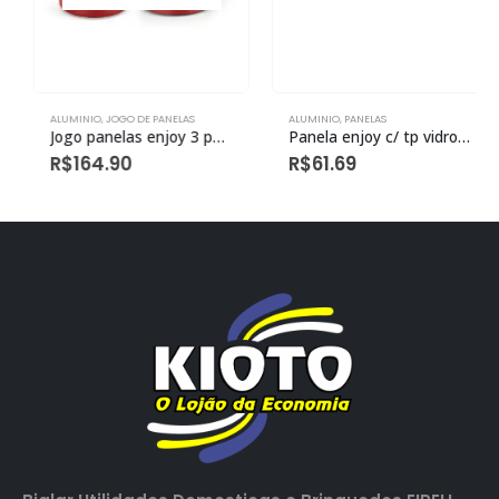
ALUMINIO
,
JOGO DE PANELAS
ALUMINIO
,
PANELAS
Jogo panelas enjoy 3 peças C/ Tampa Vidro antiaderente Vermelho
Panela enjoy c/ tp vidro anti aderente cinza n16
R$
164.90
R$
61.69