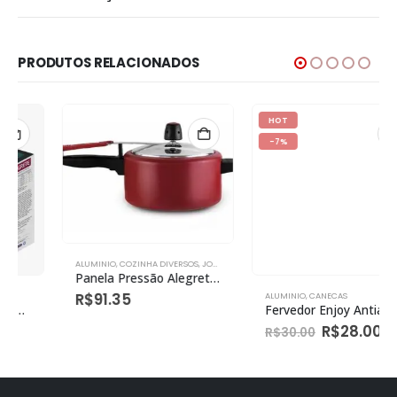
PRODUTOS RELACIONADOS
HOT
-7%
ALUMINIO
,
COZINHA DIVERSOS
,
JOGO DE PANELAS
Panela Pressão Alegrete Anti Aderente Vermelho 2,5l
R$
91.35
ALUMINIO
,
CANECAS
Fervedor Enjoy Antiaderente Cinza Nº 12 1,1l
R$
28.00
R$
30.00