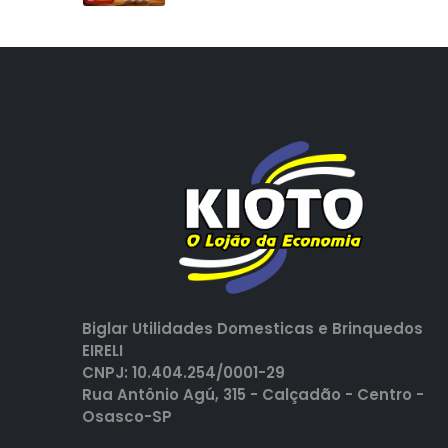
Biglar Utilidades Domesticas e Brinquedos
EIRELI
CNPJ: 10.404.254/0001-29
Rua Antônio Agú, 315 - Calçadão - Centro -
Osasco-SP