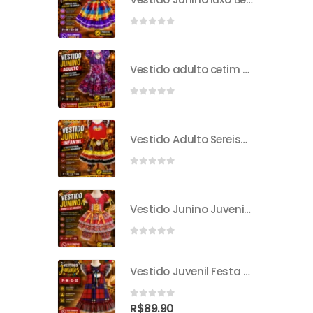
0
out of 5
Vestido adulto cetim mini rosa P
0
out of 5
Vestido Adulto Sereismo
0
out of 5
Vestido Junino Juvenil Sorvete De Girassol
0
out of 5
Vestido Juvenil Festa Junina
0
out of 5
R$
89.90