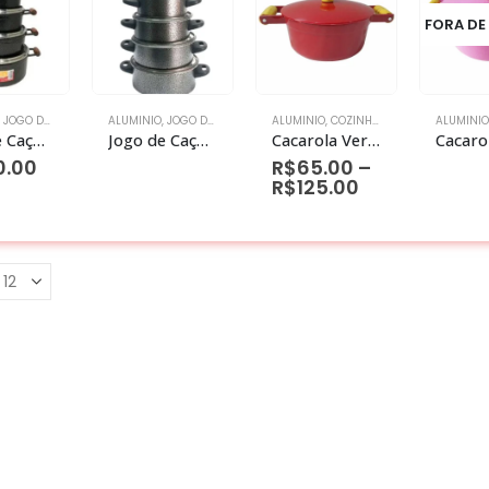
FORA DE
,
JOGO DE PANELAS
ALUMINIO
,
JOGO DE PANELAS
ALUMINIO
,
COZINHA DIVERSOS
ALUMINIO
,
JOGO DE
Jogo de Caçarolas Aluminio Grosso com 5 peças
Jogo de Caçarolas Craqueladas Preta – 5 Peças
Cacarola Vermelho Aluminio Grosso
0.00
R$
65.00
–
R$
125.00