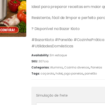
Ideal para preparar receitas em maior q
Resistente, fácil de limpar e perfeito para 
? Disponível na Bazar Kioto
#BazarKioto #Panelão #CozinhaPrática
#UtilidadesDomésticas
Availability:
Em estoque
SKU:
307cia
Categorias:
Aluminio
,
Cozinha diversos
,
Panelas
Tags:
caçarola
,
hotel
,
jogo panelas
,
panelão
Simulação de frete