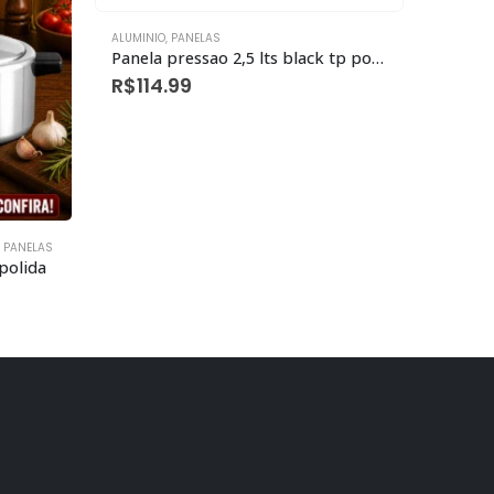
ALUMINIO
,
PANELAS
Panela pressao 2,5 lts black tp polida
R$
114.99
 PANELAS
ALUMINI
polida
R$
55