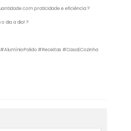
uantidade com praticidade e eficiência ?
o dia a dia! ?
 #AlumínioPolido #Receitas #CasaECozinha