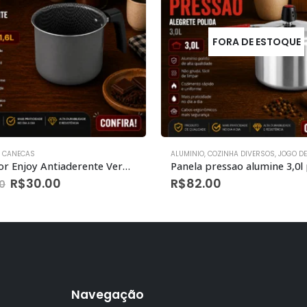
FORA DE ESTOQUE
,
CANECAS
ALUMINIO
,
COZINHA DIVERSOS
,
JOGO DE
Fervedor Enjoy Antiaderente Vermelho Nº 14 1,6l
Panela pressao alumine 3,0l 
R$
30.00
R$
82.00
0
Navegação