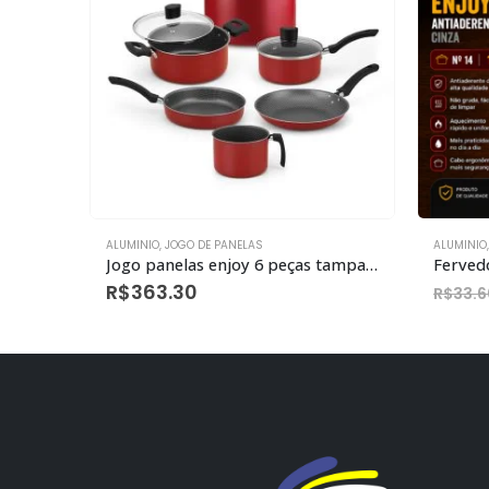
ALUMINIO
,
JOGO DE PANELAS
ALUMINIO
Panela pressão fi aluminio 4,5l antiaderente cinza
Jogo panelas enjoy 6 peças tampa vidro e panela pressão
R$
363.30
R$
33.6