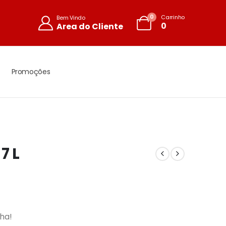
0
Carrinho
Bem Vindo
0
Area do Cliente
Promoções
7 L
ha!