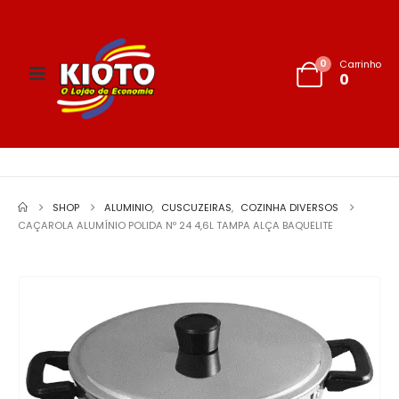
0
Carrinho
0
SHOP
ALUMINIO
,
CUSCUZEIRAS
,
COZINHA DIVERSOS
CAÇAROLA ALUMÍNIO POLIDA Nº 24 4,6L TAMPA ALÇA BAQUELITE