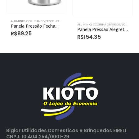
ALUMINIO
,
COZINHA DIVERSOS
,
JOGO DE PANELAS
ALUMINIO
,
COZINHA DIVERSOS
,
JOGO DE PANELAS
Panela Pressão Fechamento Interno Alegrete 2,5l Polido
Panela Pressão Alegrete Polida 7,0l
R$
89.25
R$
154.35
Biglar Utilidades Domesticas e Brinquedos EIRELI
CNPJ: 10.404.254/0001-29