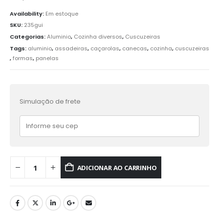
Availability:
Em estoque
SKU:
235gui
Categorias:
Aluminio
,
Cozinha diversos
,
Cuscuzeiras
Tags:
aluminio
,
assadeiras
,
caçarolas
,
canecas
,
cozinha
,
cuscuzeiras
,
formas
,
panelas
Simulação de frete
ADICIONAR AO CARRINHO