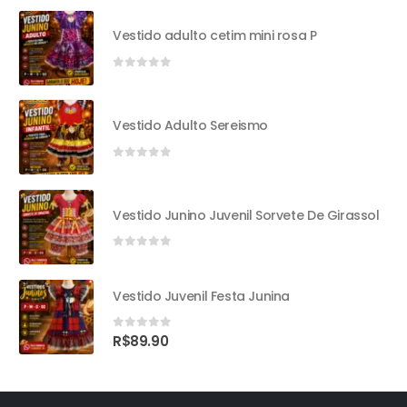
Vestido adulto cetim mini rosa P
0
out of 5
Vestido Adulto Sereismo
0
out of 5
Vestido Junino Juvenil Sorvete De Girassol
0
out of 5
Vestido Juvenil Festa Junina
0
out of 5
R$
89.90