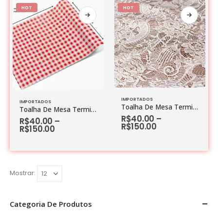
HOT
HOT
IMPORTADOS
IMPORTADOS
Toalha De Mesa Termica Juliette 1,40m largura
Toalha De Mesa Termica Chessmate Vermelha 1,40m largura
R$
40.00
–
R$
40.00
–
R$
150.00
R$
150.00
Mostrar:
Categoria De Produtos