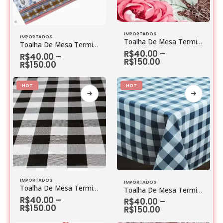
IMPORTADOS
IMPORTADOS
Toalha De Mesa Termica Veneza Bege 1,40 largura (valor por metro)
Toalha De Mesa Termica Galo Frances PT (valor por metro)
R$
40.00
–
R$
40.00
–
R$
150.00
R$
150.00
HOT
HOT
IMPORTADOS
IMPORTADOS
Toalha De Mesa Termica Chessmate Preta 1,4M larg
Toalha De Mesa Termica Chessmate Azul 1,40m largura
R$
40.00
–
R$
40.00
–
R$
150.00
R$
150.00