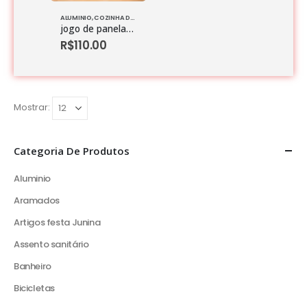
ALUMINIO
,
COZINHA DIVERSOS
,
JOGO DE PANELAS
jogo de panelas 5 pecas aluminio polido
R$
110.00
Mostrar:
Categoria De Produtos
Aluminio
Aramados
Artigos festa Junina
Assento sanitário
Banheiro
Bicicletas