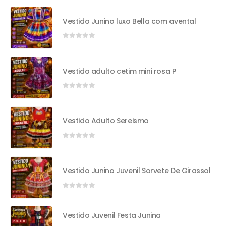
Vestido Junino luxo Bella com avental
0
out of 5
Vestido adulto cetim mini rosa P
0
out of 5
Vestido Adulto Sereismo
0
out of 5
Vestido Junino Juvenil Sorvete De Girassol
0
out of 5
Vestido Juvenil Festa Junina