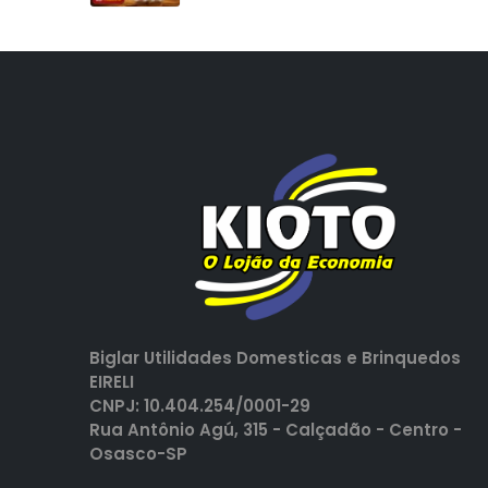
Biglar Utilidades Domesticas e Brinquedos
EIRELI
CNPJ: 10.404.254/0001-29
Rua Antônio Agú, 315 - Calçadão - Centro -
Osasco-SP