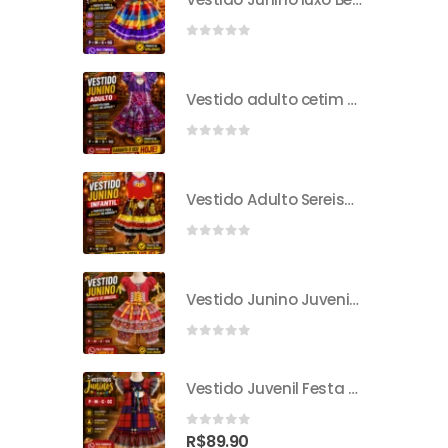
0
out of 5
Vestido adulto cetim mini rosa P
0
out of 5
Vestido Adulto Sereismo
0
out of 5
Vestido Junino Juvenil Sorvete De Girassol
0
out of 5
Vestido Juvenil Festa Junina
0
out of 5
R$
89.90