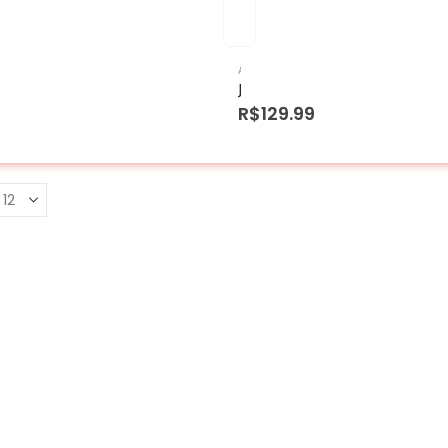
ALUMINIO
,
COZINHA DIVERSOS
,
CUSCUZEI
JOGO CACAROLA POLIDA COM 5 PEÇAS
R$
129.99