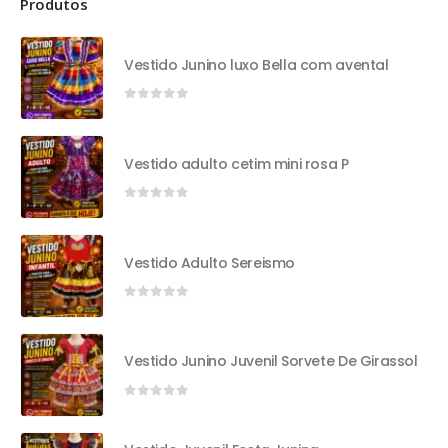
Produtos
Vestido Junino luxo Bella com avental
0
out of 5
Vestido adulto cetim mini rosa P
0
out of 5
Vestido Adulto Sereismo
0
out of 5
Vestido Junino Juvenil Sorvete De Girassol
0
out of 5