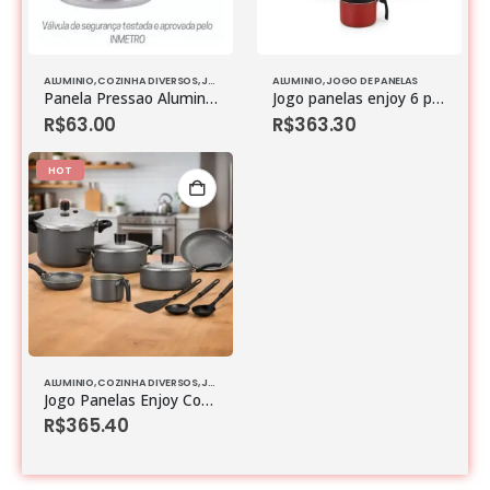
ALUMINIO
,
COZINHA DIVERSOS
,
JOGO DE PANELAS
ALUMINIO
,
JOGO DE PANELAS
Panela Pressao Aluminio Fechamento Interno 4,5l
Jogo panelas enjoy 6 peças tampa vidro e panela pressão
R$
63.00
R$
363.30
HOT
ALUMINIO
,
COZINHA DIVERSOS
,
JOGO DE PANELAS
Jogo Panelas Enjoy Com 10 Peças Com Panela Pressão
R$
365.40