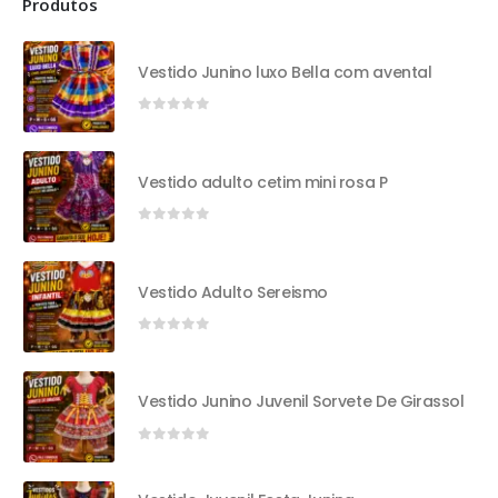
Produtos
Vestido Junino luxo Bella com avental
0
out of 5
Vestido adulto cetim mini rosa P
0
out of 5
Vestido Adulto Sereismo
0
out of 5
Vestido Junino Juvenil Sorvete De Girassol
0
out of 5