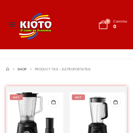
0
Carrinho
0
SHOP
PRODUCT TAG -
ELETROPORTATEIS
HOT
HOT