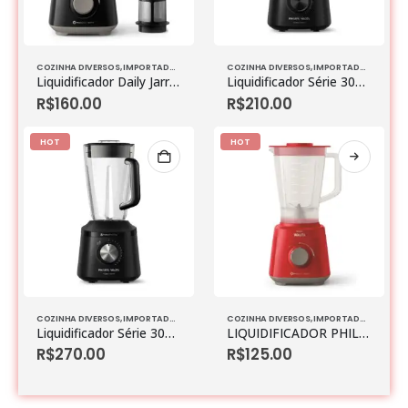
COZINHA DIVERSOS
,
IMPORTADOS
COZINHA DIVERSOS
,
IMPORTADOS
Liquidificador Daily Jarra San Philips Walita Preto 600W – RI2112 127V
Liquidificador Série 3000 Turbo Preto Philips Walita 1000W
R$
160.00
R$
210.00
HOT
HOT
COZINHA DIVERSOS
,
IMPORTADOS
COZINHA DIVERSOS
,
IMPORTADOS
Liquidificador Série 3000 Turbo Preto Philips Walita 1200W
LIQUIDIFICADOR PHILIPS WALITA RI2110
R$
270.00
R$
125.00