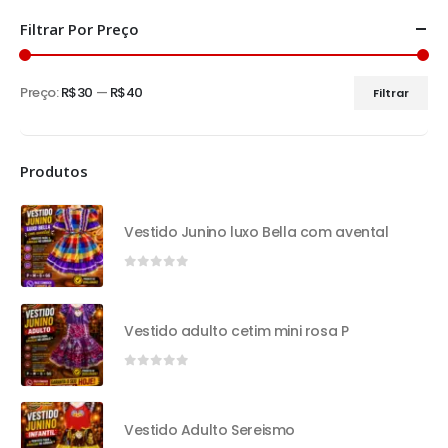
Filtrar Por Preço
Preço:
R$30
—
R$40
Filtrar
Produtos
Vestido Junino luxo Bella com avental
0
out of 5
Vestido adulto cetim mini rosa P
0
out of 5
Vestido Adulto Sereismo