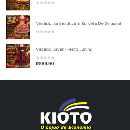
0
out of 5
Vestido Junino Juvenil Sorvete De Girassol
0
out of 5
Vestido Juvenil Festa Junina
0
out of 5
R$
89.90