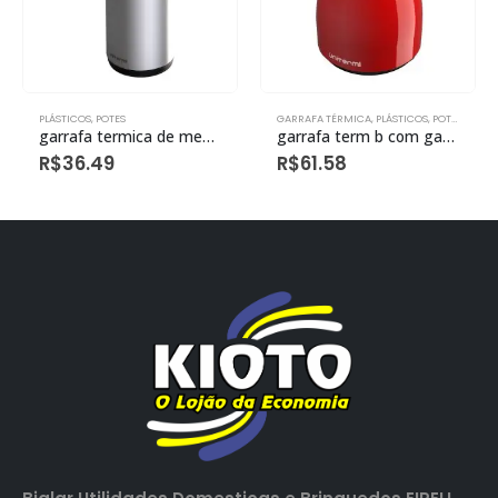
PLÁSTICOS
,
POTES
GARRAFA TÉRMICA
,
PLÁSTICOS
,
POTES
,
TÉRM
garrafa termica de mesa roma 1,0l vermelha eco
garrafa term b com gatilho paris 500ml vermelha ec
R$
36.49
R$
61.58