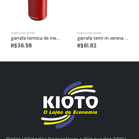
PLÁSTICOS
,
POTES
PLÁSTICOS
,
POTES
garrafa termica de mesa siena 1,0l vermelha eco
garrafa term m verona pressao 600ml bege eco
R$
36.58
R$
61.82