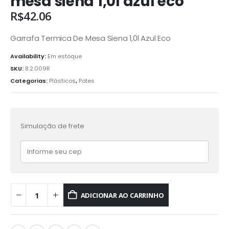
mesa siena 1,0l azul eco
R$
42.06
Garrafa Termica De Mesa Siena 1,0l Azul Eco
Availability:
Em estoque
SKU:
8.2.009R
Categorias:
Plásticos
,
Potes
Simulação de frete
ADICIONAR AO CARRINHO