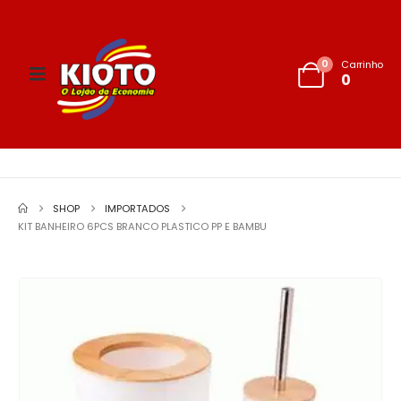
0
Carrinho
0
SHOP
IMPORTADOS
KIT BANHEIRO 6PCS BRANCO PLASTICO PP E BAMBU