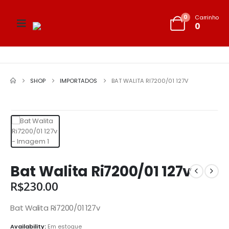
0
Carrinho
0
SHOP
IMPORTADOS
BAT WALITA RI7200/01 127V
Bat Walita Ri7200/01 127v
R$
230.00
Bat Walita Ri7200/01 127v
Availability:
Em estoque