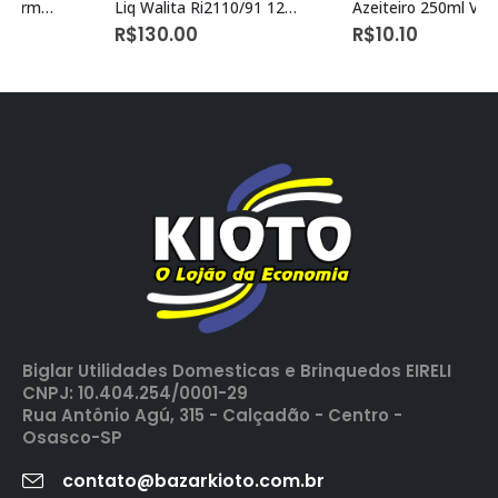
Liq Walita Ri2110/91 127v Pt
R$
130.00
Biglar Utilidades Domesticas e Brinquedos EIRELI
CNPJ: 10.404.254/0001-29
Rua Antônio Agú, 315 - Calçadão - Centro -
Osasco-SP
contato@bazarkioto.com.br