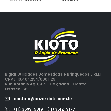
Biglar Utilidades Domesticas e Brinquedos EIRELI
CNPJ: 10.404.254/0001-29
Rua Antônio Agú, 315 - Calçadão - Centro -
Osasco-SP
contato@bazarkioto.com.br
(11) 3699-5819 - (11) 3512-9177