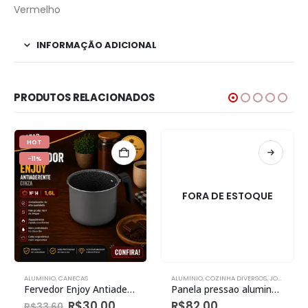
Vermelho
INFORMAÇÃO ADICIONAL
PRODUTOS RELACIONADOS
HOT
-11%
FORA DE ESTOQUE
ALUMINIO
,
CANECAS
ALUMINIO
,
COZINHA DIVERSOS
,
JOGO DE PANELAS
Fervedor Enjoy Antiaderente Vermelho Nº 14 1,6l
Panela pressao alumine 3,0l polida
R$
30.00
R$
82.00
R$
33.60