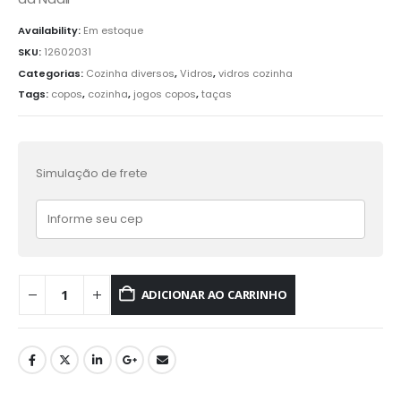
Availability:
Em estoque
SKU:
12602031
Categorias:
Cozinha diversos
,
Vidros
,
vidros cozinha
Tags:
copos
,
cozinha
,
jogos copos
,
taças
Simulação de frete
ADICIONAR AO CARRINHO