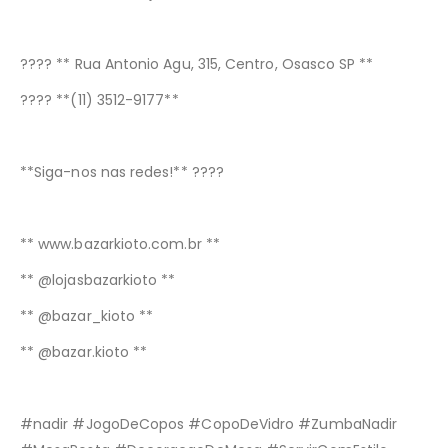
????
** Rua
Antonio
Agu
, 315, Centro, Osasco SP **
????
**(11) 3512-9177**
**Siga-nos nas redes!**
????
** www.bazarkioto.com.br **
** @lojasbazarkioto **
** @bazar_kioto **
** @bazar.kioto **
#nadir #JogoDeCopos #CopoDeVidro #ZumbaNadir