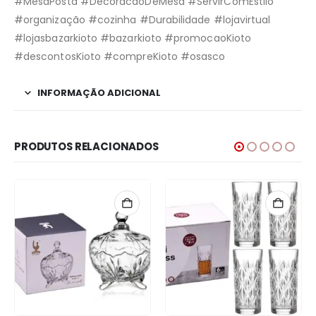
#MesaPosta #DecoracaoDeMesa #ServirComEstilo
#organização #cozinha #Durabilidade #lojavirtual
#lojasbazarkioto #bazarkioto #promocaoKioto
#descontosKioto #compreKioto #osasco
INFORMAÇÃO ADICIONAL
PRODUTOS RELACIONADOS