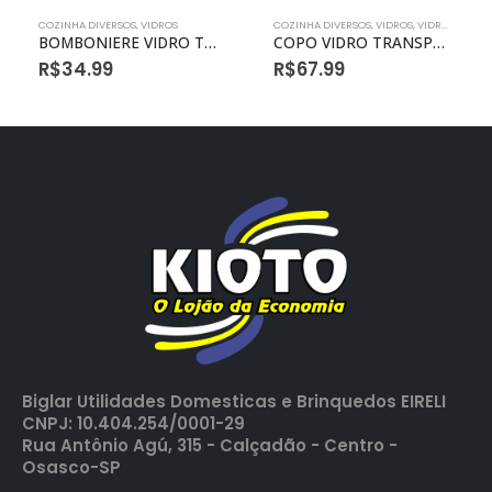
COZINHA DIVERSOS
,
VIDROS
COZINHA DIVERSOS
,
VIDROS
,
VIDROS COZINHA
BOMBONIERE VIDRO TRANSPARENTE PE G 14X18CM
COPO VIDRO TRANSPARENTE C06 330ML BALAOZINHO
R$
34.99
R$
67.99
Biglar Utilidades Domesticas e Brinquedos EIRELI
CNPJ: 10.404.254/0001-29
Rua Antônio Agú, 315 - Calçadão - Centro -
Osasco-SP