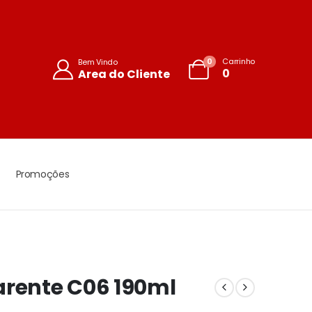
0
Carrinho
Bem Vindo
0
Area do Cliente
Promoções
arente C06 190ml