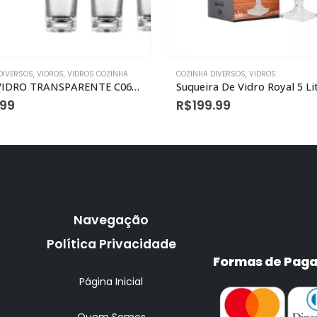
DIVERSOS
,
VIDROS
COZINHA DIVERSOS
,
VIDROS
a De Vidro Royal 5 Litros
.99
R$
60.00
Navegação
Política Privacidade
Formas de Pag
Página Inicial
Quem Somos