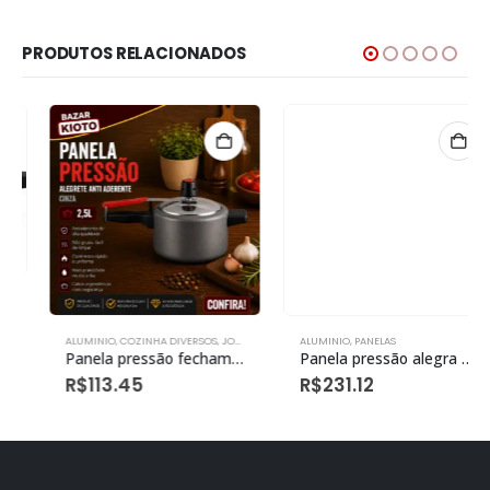
PRODUTOS RELACIONADOS
ALUMINIO
,
COZINHA DIVERSOS
,
JOGO DE PANELAS
ALUMINIO
,
PANELAS
Panela pressão fechamento interno alegrete 2,5l anti aderente cinza
Panela pressão alegra 4,5l antiaderente cinza
R$
113.45
R$
231.12