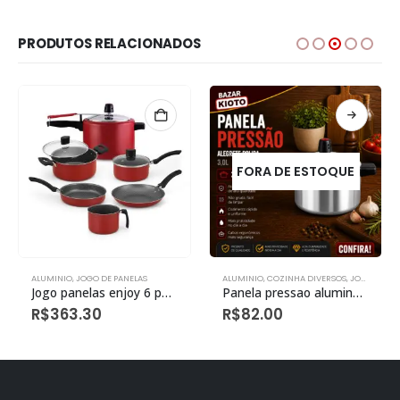
PRODUTOS RELACIONADOS
FORA DE ESTOQUE
ALUMINIO
,
JOGO DE PANELAS
ALUMINIO
,
COZINHA DIVERSOS
,
JOGO DE PANELAS
Jogo panelas enjoy 6 peças tampa vidro e panela pressão
Panela pressao alumine 3,0l polida
R$
363.30
R$
82.00