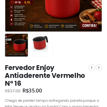
Fervedor Enjoy
Antiaderente Vermelho
Nº 16
R$
35.00
R$
37.00
Chega de perder tempo esfregando panela porque o
leite ferveu e grudou no fundo! Com o nosso Fervedor