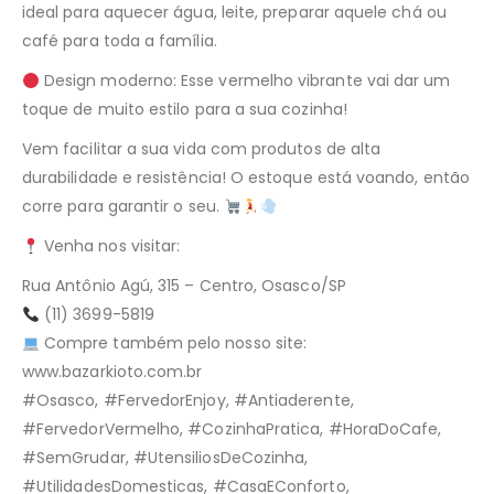
ideal para aquecer água, leite, preparar aquele chá ou
café para toda a família.
Design moderno: Esse vermelho vibrante vai dar um
toque de muito estilo para a sua cozinha!
Vem facilitar a sua vida com produtos de alta
durabilidade e resistência! O estoque está voando, então
corre para garantir o seu.
Venha nos visitar:
Rua Antônio Agú, 315 – Centro, Osasco/SP
(11) 3699-5819
Compre também pelo nosso site:
www.bazarkioto.com.br
#Osasco, #FervedorEnjoy, #Antiaderente,
#FervedorVermelho, #CozinhaPratica, #HoraDoCafe,
#SemGrudar, #UtensiliosDeCozinha,
#UtilidadesDomesticas, #CasaEConforto,