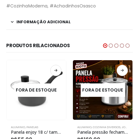
#CozinhaModerna, #AchadinhosOsasco
INFORMAÇÃO ADICIONAL
PRODUTOS RELACIONADOS
FORA DE ESTOQUE
FORA DE ESTOQUE
ALUMINIO
,
PANELAS
ALUMINIO
,
COZINHA DIVERSOS
,
JOGO DE PANELAS
Panela enjoy 18 c/ tampa vidro antiaderente cinza
Panela pressão fechamento interno alumine 10l polido