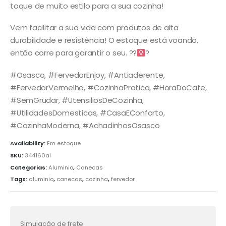
toque de muito estilo para a sua cozinha!
Vem facilitar a sua vida com produtos de alta
durabilidade e resistência! O estoque está voando,
então corre para garantir o seu. ??‍
?
#Osasco, #FervedorEnjoy, #Antiaderente,
#FervedorVermelho, #CozinhaPratica, #HoraDoCafe,
#SemGrudar, #UtensiliosDeCozinha,
#UtilidadesDomesticas, #CasaEConforto,
#CozinhaModerna, #AchadinhosOsasco
Availability:
Em estoque
SKU:
344160al
Categorias:
Aluminio
,
Canecas
Tags:
aluminio
,
canecas
,
cozinha
,
fervedor
Simulação de frete