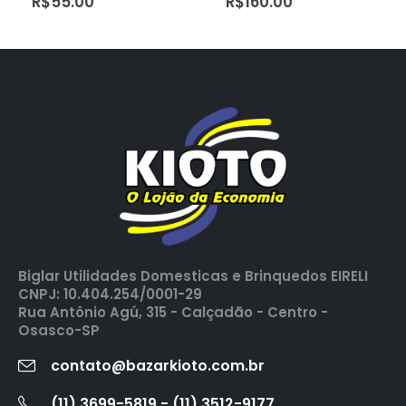
R$
55.00
R$
160.00
Biglar Utilidades Domesticas e Brinquedos EIRELI
CNPJ: 10.404.254/0001-29
Rua Antônio Agú, 315 - Calçadão - Centro -
Osasco-SP
contato@bazarkioto.com.br
(11) 3699-5819 - (11) 3512-9177