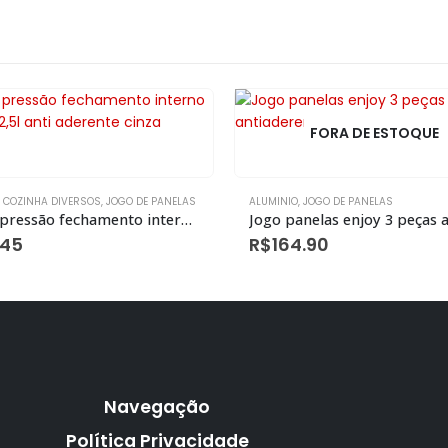
FORA DE ESTOQUE
,
COZINHA DIVERSOS
,
JOGO DE PANELAS
ALUMINIO
,
JOGO DE PANELAS
Panela pressão fechamento interno alegrete 2,5l anti aderente cinza
.45
R$
164.90
Navegação
Política Privacidade