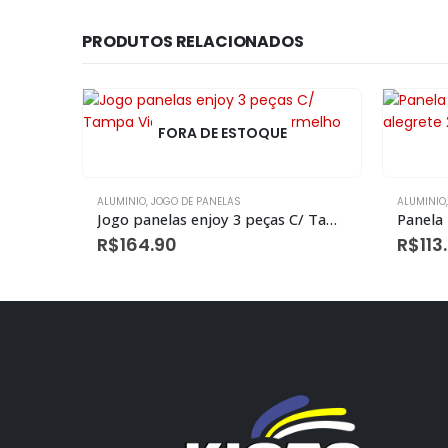
PRODUTOS RELACIONADOS
FORA DE ESTOQUE
ALUMINIO
,
JOGO DE PANELAS
ALUMINIO
Fervedor Enjoy Antiaderente Vermelho Nº 12 1,1l
Jogo panelas enjoy 3 peças C/ Tampa Vidro antiaderente Vermelho
R$
164.90
R$
113