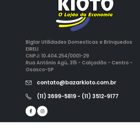
Biglar Utilidades Domesticas e Brinquedos
EIRELI
CNPJ: 10.404.254/0001-29
Rua Antônio Agú, 315 - Calçadão - Centro -
Osasco-SP
contato@bazarkioto.com.br
(11) 3699-5819 - (11) 3512-9177