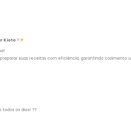
r Kioto
?
ha!
preparar suas receitas com eficiência, garantindo cozimento 
 todos os dias! ??