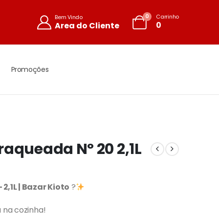
0
Carrinho
Bem Vindo
0
Area do Cliente
Promoções
raqueada Nº 20 2,1L
,1L | Bazar Kioto
?
a na cozinha!