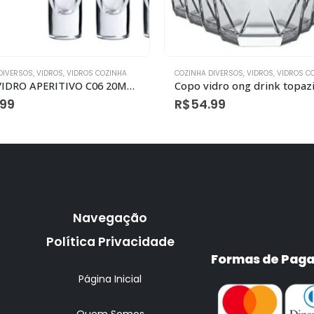
DIVERSOS
,
VIDROS
,
VIDROS COZINHA
COZINHA DIVERSOS
,
VIDROS
,
VIDROS C
COPO VIDRO APERITIVO C06 20ML REFORCADO
.99
R$
54.99
Navegação
Política Privacidade
Formas de Pag
Página Inicial
Quem Somos