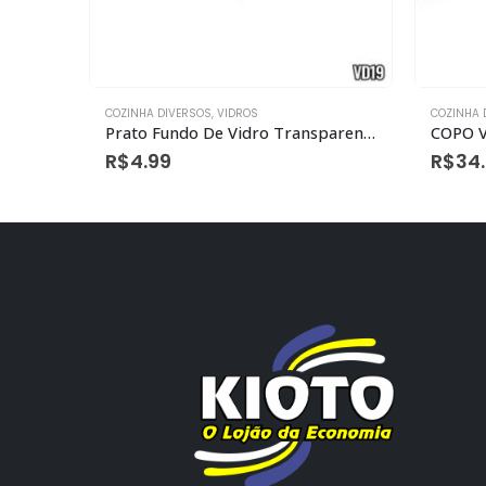
ZINHA
COZINHA DIVERSOS
,
VIDROS
COZINHA 
ml c/6
Prato Fundo De Vidro Transparente Onda Ii 9″
R$
4.99
R$
34