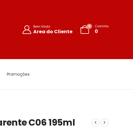
0
Carrinho
Bem Vindo
0
Area do Cliente
Promoções
arente C06 195ml