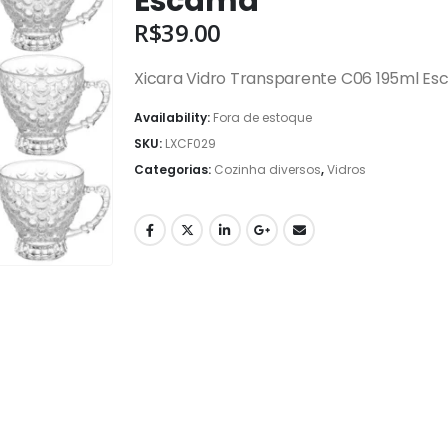
Escama
R$
39.00
Xicara Vidro Transparente C06 195ml E
Availability:
Fora de estoque
SKU:
LXCF029
Categorias:
Cozinha diversos
,
Vidros