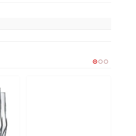
COZINHA DIVERSOS
,
VIDROS
Taça sobremesa diamante vidro 320ml
R$
16.00
–
R$
19.00