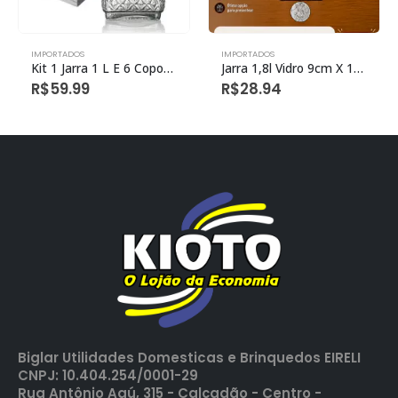
IMPORTADOS
IMPORTADOS
Kit 1 Jarra 1 L E 6 Copos 230 Ml Vidro
Jarra 1,8l Vidro 9cm X 17cm X 25,5cm
R$
59.99
R$
28.94
Biglar Utilidades Domesticas e Brinquedos EIRELI
CNPJ: 10.404.254/0001-29
Rua Antônio Agú, 315 - Calçadão - Centro -