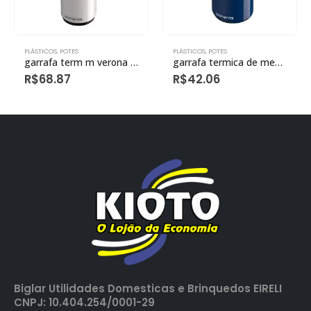
PLÁSTICOS
,
POTES
PLÁSTICOS
,
POTES
garrafa term m verona pressao 1,0l branca eco
garrafa termica de mesa siena 1,0l azul eco
R$
68.87
R$
42.06
Biglar Utilidades Domesticas e Brinquedos EIRELI
CNPJ: 10.404.254/0001-29