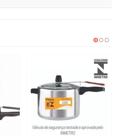
HOT
-7%