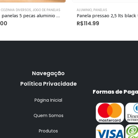
,
PANELAS
ALUMINIO
,
COZINHA DIVERSOS
,
JOGO DE
Panela pressao 2,5 lts black tp polida
.99
R$
63.00
Navegação
Política Privacidade
Formas de Pag
Página Inicial
Quem Somos
Produtos