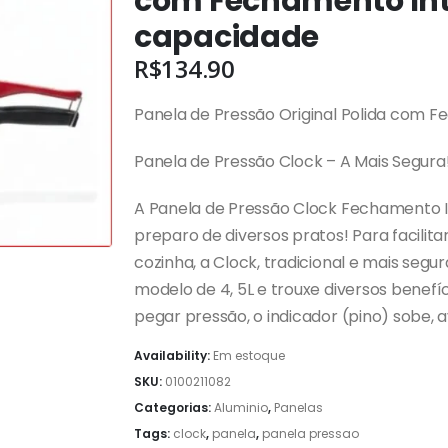
com Fechamento Inte
capacidade
R$
134.90
Panela de Pressão Original Polida com 
Panela de Pressão Clock – A Mais Segura
A Panela de Pressão Clock Fechamento Int
preparo de diversos pratos! Para facilita
cozinha, a Clock, tradicional e mais seg
modelo de 4, 5L e trouxe diversos benefíc
pegar pressão, o indicador (pino) sobe, 
Availability:
Em estoque
SKU:
0100211082
Categorias:
Aluminio
,
Panelas
Tags:
clock
,
panela
,
panela pressao