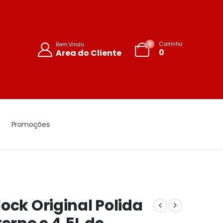
0
Carrinho
Bem Vindo
0
Area do Cliente
Promoções
ock Original Polida