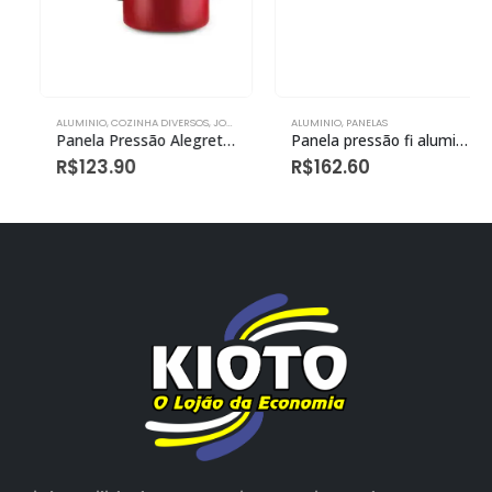
ALUMINIO
,
COZINHA DIVERSOS
,
JOGO DE PANELAS
ALUMINIO
,
PANELAS
Panela Pressão Alegrete Anti Aderente Vermelho 3,0l
Panela pressão fi aluminio 4,5l antiaderente vermelho
R$
123.90
R$
162.60