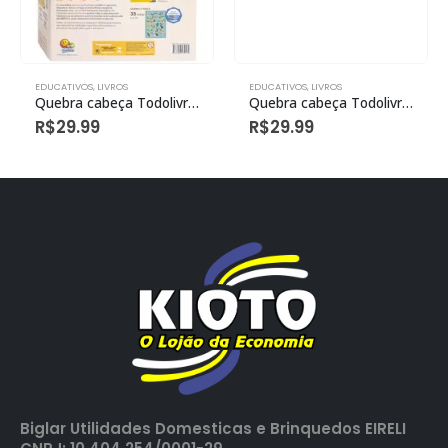
EDUCATIVOS
,
LIVROS
EDUCATIVOS
,
LIVROS
Quebra cabeça Todolivro Play Alfabeto Qc 4 anos
Quebra cabeça Todolivro Play princesas Qc 3 anos
R$
29.99
R$
29.99
Biglar Utilidades Domesticas e Brinquedos EIRELI