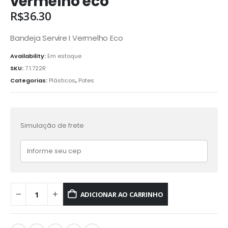
vermelho eco
R$
36.30
Bandeja Servire I Vermelho Eco
Availability:
Em estoque
SKU:
7.1.722R
Categorias:
Plásticos
,
Potes
Simulação de frete
ADICIONAR AO CARRINHO