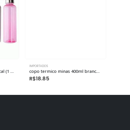
IMPORTADOS
IMPORTA
Garrafa 550ml Plastico E Metal (1 Unidade)
copo termico minas 400ml branco eco livre de BPA
Ferro 
R$
18.85
R$
13