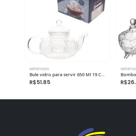
IMPORTADOS
IMPORTA
panela pressão polida clock original 7,0l
Bule vidro para servir 650 Ml 19 Cm X 12 Cm X 12 Cm (não vai ao fogo e nem microondas)
Bombon
R$
51.85
R$
26.