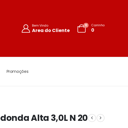
0
Carrinho
Bem Vindo
0
Area do Cliente
Promoções
donda Alta 3,0L N 20